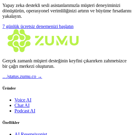
Yapay zeka destekli sesli asistanlarımızla müşteri deneyiminizi
dönüştürün, operasyonel verimliliğinizi artırın ve büyüme fırsatlarını
yakalayın.
7 günlük ücretsiz denemenizi başlatın
Gerçek zamanlı müşteri desteğinin keyfini çıkarırken zahmetsizce
bir çağrı merkezi oluşturun.
…
|
status.zumu.co →
Ürünler
Voice AI
Chat AI
Podcast AI
Özellikler
AI Resepsiyonist